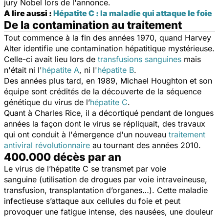
jury Nobel lors de l'annonce.
A lire aussi :
Hépatite C : la maladie qui attaque le foie
De la contamination au traitement
Tout commence à la fin des années 1970, quand Harvey
Alter identifie une contamination hépatitique mystérieuse.
Celle-ci avait lieu lors de
transfusions sanguines
mais
n'était ni l'
hépatite A
, ni l'
hépatite B
.
Des années plus tard, en 1989, Michael Houghton et son
équipe sont crédités de la découverte de la séquence
génétique du virus de l’
hépatite C
.
Quant à Charles Rice, il a décortiqué pendant de longues
années la façon dont le virus se répliquait, des travaux
qui ont conduit à l'émergence d'un nouveau
traitement
antiviral révolutionnaire
au tournant des années 2010.
400.000 décès par an
Le virus de l’hépatite C se transmet par voie
sanguine (utilisation de drogues par voie intraveineuse,
transfusion, transplantation d’organes…). Cette maladie
infectieuse s’attaque aux cellules du foie et peut
provoquer une fatigue intense, des nausées, une douleur