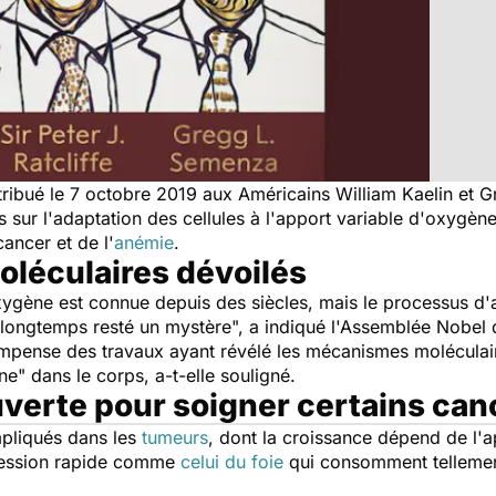
ribué le 7 octobre 2019 aux Américains William Kaelin et 
es sur l'adaptation des cellules à l'apport variable d'oxygè
ancer et de l'
anémie
.
léculaires dévoilés
ygène est connue depuis des siècles, mais le processus d'a
 longtemps resté un mystère
", a indiqué l'Assemblée Nobel d
mpense des travaux ayant révélé les mécanismes moléculair
ène
" dans le corps, a-t-elle souligné.
uverte pour soigner certains can
pliqués dans les
tumeurs
, dont la croissance dépend de l'
gression rapide comme
celui du foie
qui consomment tellement