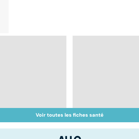
Voir toutes les fiches santé
Staphylocoque doré :
Métastases, le
une bactérie sous
cancer propagé
surveillance