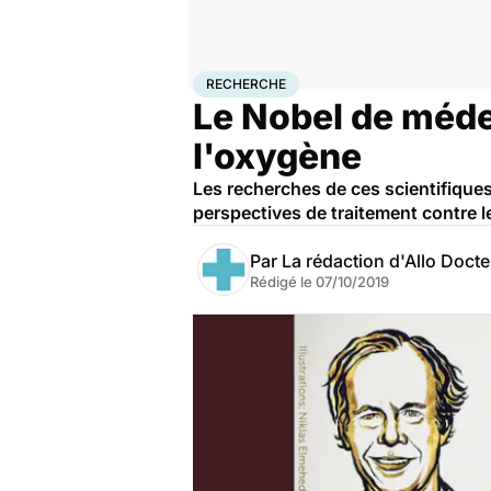
Accueil
Santé
Maladies
Recherche
RECHERCHE
Le Nobel de méde
l'oxygène
Les recherches de ces scientifiques
perspectives de traitement contre le
Par
La rédaction d'Allo Doct
Rédigé le
07/10/2019