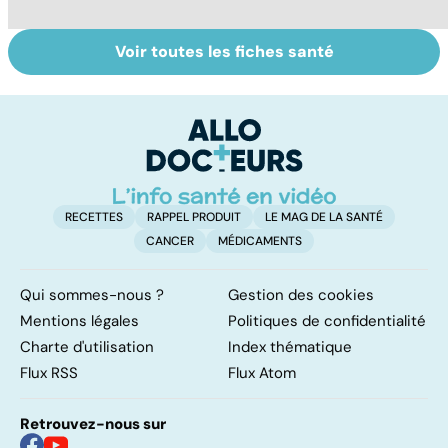
Voir toutes les fiches santé
Tout savoir sur
Inflammation des
Vi
les infections
amygdales : que
oc
pulmonaires
faire en cas
qu
d'angine ?
su
in
RECETTES
RAPPEL PRODUIT
LE MAG DE LA SANTÉ
CANCER
MÉDICAMENTS
Qui sommes-nous ?
Gestion des cookies
Mentions légales
Politiques de confidentialité
Charte d'utilisation
Index thématique
Flux RSS
Flux Atom
Retrouvez-nous sur