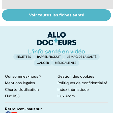
Voir toutes les fiches santé
Tout savoir sur
Votre santé en
M
les virus
vacances
ér
c
r
RECETTES
RAPPEL PRODUIT
LE MAG DE LA SANTÉ
CANCER
MÉDICAMENTS
Qui sommes-nous ?
Gestion des cookies
Mentions légales
Politiques de confidentialité
Charte d'utilisation
Index thématique
Flux RSS
Flux Atom
Retrouvez-nous sur