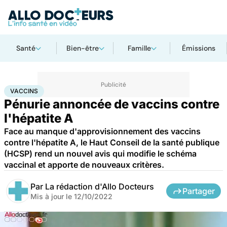
Santé
Bien-être
Famille
Émissions
Accueil
Santé
Médicaments
Vaccins
VACCINS
Pénurie annoncée de vaccins contre
l'hépatite A
Face au manque d'approvisionnement des vaccins
contre l'hépatite A, le Haut Conseil de la santé publique
(HCSP) rend un nouvel avis qui modifie le schéma
vaccinal et apporte de nouveaux critères.
Par
La rédaction d'Allo Docteurs
Partager
Mis à jour le
12/10/2022