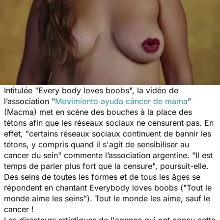
Intitulée
"Every body loves boobs",
la vidéo de
l’association "
Movimiento ayuda cáncer de mama
"
(Macma) met en scène des bouches à la place des
tétons afin que les réseaux sociaux ne censurent pas. En
effet,
"certains réseaux sociaux continuent de bannir les
tétons, y compris quand il s'agit de sensibiliser au
cancer du sein"
commente l’association argentine. "
Il est
temps de parler plus fort que la censure
", poursuit-elle.
Des seins de toutes les formes et de tous les âges se
répondent en chantant
Everybody loves boobs
("Tout le
monde aime les seins"). Tout le monde les aime, sauf le
cancer !
Les directeurs artistiques de l'agence qui ont conçu cette