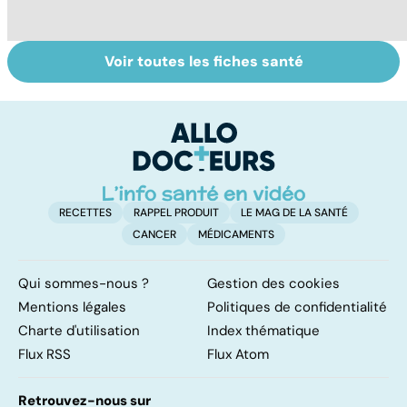
Voir toutes les fiches santé
Suicide : prévenir
Gynéco : un suivi
U
le passage à
pour la vie
s
l'acte
RECETTES
RAPPEL PRODUIT
LE MAG DE LA SANTÉ
CANCER
MÉDICAMENTS
Qui sommes-nous ?
Gestion des cookies
Mentions légales
Politiques de confidentialité
Charte d'utilisation
Index thématique
Flux RSS
Flux Atom
Retrouvez-nous sur