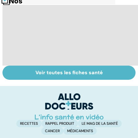
Nos fiches santé
Voir toutes les fiches santé
HPV : tout savoir
Le magnésium,
In
sur les
un oligo-élément
l
papillomavirus
vital
F
so
RECETTES
RAPPEL PRODUIT
LE MAG DE LA SANTÉ
CANCER
MÉDICAMENTS