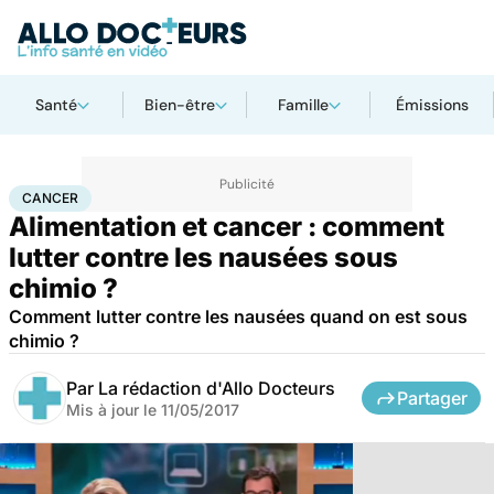
Santé
Bien-être
Famille
Émissions
Accueil
Santé
Maladies
Cancer
Cancer
CANCER
Alimentation et cancer : comment
lutter contre les nausées sous
chimio ?
Comment lutter contre les nausées quand on est sous
chimio ?
Par
La rédaction d'Allo Docteurs
Partager
Mis à jour le
11/05/2017