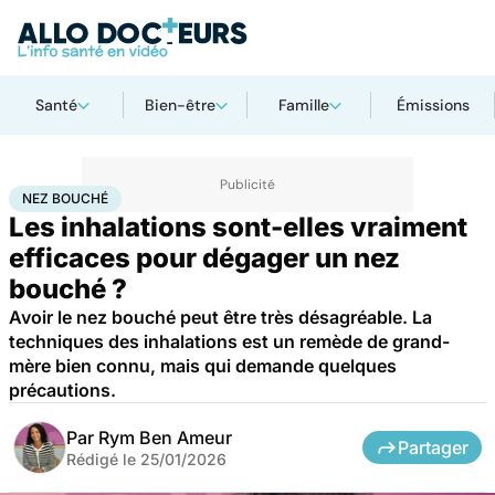
Santé
Bien-être
Famille
Émissions
Accueil
Santé
Bobos du quotidien
Nez bouché
NEZ BOUCHÉ
Les inhalations sont-elles vraiment
efficaces pour dégager un nez
bouché ?
Avoir le nez bouché peut être très désagréable. La
techniques des inhalations est un remède de grand-
mère bien connu, mais qui demande quelques
précautions.
Par
Rym Ben Ameur
Partager
Rédigé le
25/01/2026