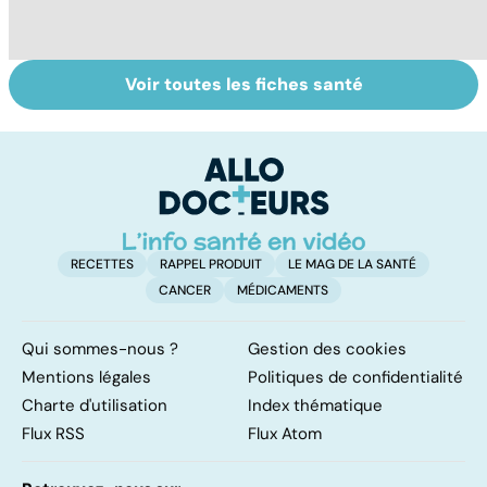
Voir toutes les fiches santé
Tout savoir sur
Un rhume, ça se
Bi
les maux du froid
soigne ?
g
pl
n
RECETTES
RAPPEL PRODUIT
LE MAG DE LA SANTÉ
CANCER
MÉDICAMENTS
Qui sommes-nous ?
Gestion des cookies
Mentions légales
Politiques de confidentialité
Charte d'utilisation
Index thématique
Flux RSS
Flux Atom