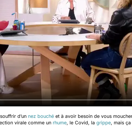
souffrir d’un
nez bouché
et à avoir besoin de vous moucher
nfection virale comme un
rhume
, le Covid, la
grippe
, mais ça