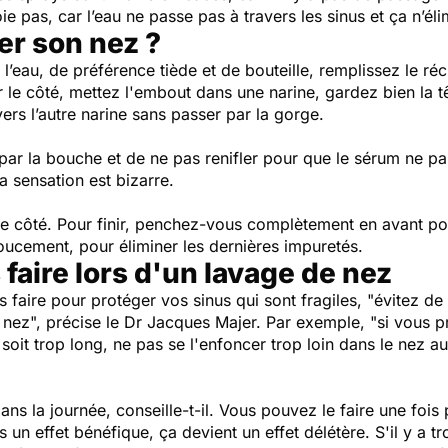
oie pas, car l’eau ne passe pas à travers les sinus et ça n’él
r son nez ?
 l’eau, de préférence tiède et de bouteille, remplissez le ré
ur le côté, mettez l'embout dans une narine, gardez bien la 
ers l’autre narine sans passer par la gorge.
par la bouche et de ne pas renifler pour que le sérum ne pa
 sensation est bizarre.
utre côté. Pour finir, penchez-vous complètement en avant p
ucement, pour éliminer les dernières impuretés.
 faire lors d'un lavage de nez
s faire pour protéger vos sinus qui sont fragiles,
"évitez de
e nez",
précise le
Dr Jacques Majer.
Par exemple,
"si vous pr
oit trop long, ne pas se l'enfoncer trop loin dans le nez au 
dans la journée, conseille-t-il. Vous pouvez le faire une fois
 un effet bénéfique, ça devient un effet délétère. S'il y a t