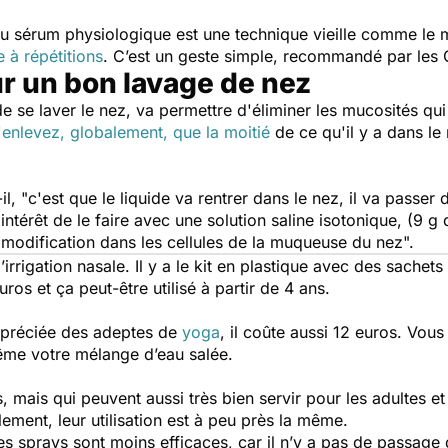
au sérum physiologique est une technique vieille comme le 
te à répétitions
. C’est un geste simple, recommandé par les 
r un bon lavage de nez
de se laver le nez, va permettre d'éliminer les mucosités qui 
enlevez, globalement, que la moitié
de ce qu'il y a dans le 
il,
"c'est que le liquide va rentrer dans le nez, il va passer 
'intérêt de le faire avec une solution saline isotonique, (9 g 
e modification dans les cellules de la muqueuse du nez".
d’irrigation nasale. Il y a le kit en plastique avec des sachet
os et ça peut-être utilisé à partir de 4 ans.
appréciée des adeptes de
yoga
, il coûte aussi 12 euros. Vou
ême votre mélange d’eau salée.
 mais qui peuvent aussi très bien servir pour les adultes et s
lement, leur utilisation est à peu près la même.
s sprays sont moins efficaces, car il n’y a pas de passage d