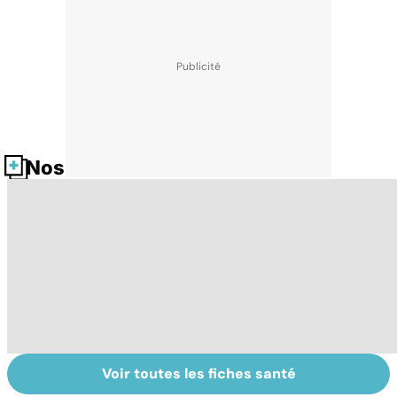
Nos fiches santé
Voir toutes les fiches santé
HPV : tout savoir
Intestin irritable :
Q