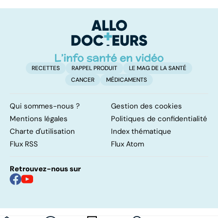
sur les
le régime
l'
papillomavirus
FODMAP, une
g
solution ?
RECETTES
RAPPEL PRODUIT
LE MAG DE LA SANTÉ
CANCER
MÉDICAMENTS
Qui sommes-nous ?
Gestion des cookies
Mentions légales
Politiques de confidentialité
Charte d'utilisation
Index thématique
Flux RSS
Flux Atom
Retrouvez-nous sur