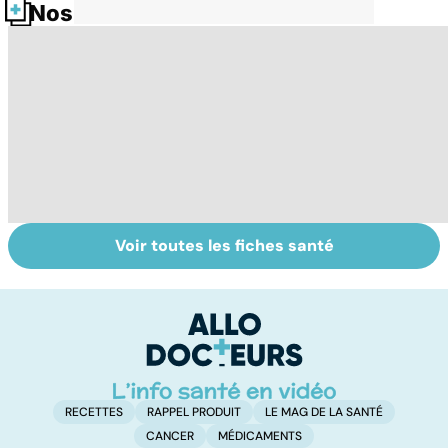
Nos fiches santé
Voir toutes les fiches santé
Nécrose : quand
Intestin irritable :
Q
les tissus
le régime
l'
meurent
FODMAP, une
g
solution ?
RECETTES
RAPPEL PRODUIT
LE MAG DE LA SANTÉ
CANCER
MÉDICAMENTS