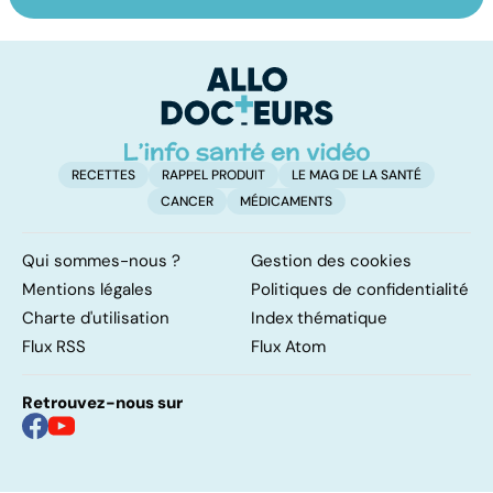
HPV : tout savoir
Qu'est-ce que
Ca
sur les
l'index
fa
papillomavirus
glycémique ?
t
RECETTES
RAPPEL PRODUIT
LE MAG DE LA SANTÉ
CANCER
MÉDICAMENTS
Qui sommes-nous ?
Gestion des cookies
Mentions légales
Politiques de confidentialité
Charte d'utilisation
Index thématique
Flux RSS
Flux Atom
Retrouvez-nous sur