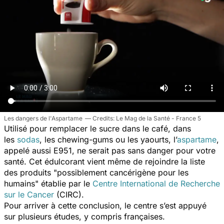
Les dangers de l'Aspartame
Le Mag de la Santé - France 5
Utilisé pour remplacer le sucre dans le café, dans
les
sodas
, les chewing-gums ou les yaourts, l’
aspartame
,
appelé aussi E951, ne serait pas sans danger pour votre
santé. Cet édulcorant vient même de rejoindre la liste
des produits
"possiblement cancérigène pour les
humains"
établie par
le
Centre International de Recherche
sur le Cancer
(CIRC).
Pour arriver à cette conclusion, le centre
s’est appuyé
sur plusieurs études, y compris françaises.