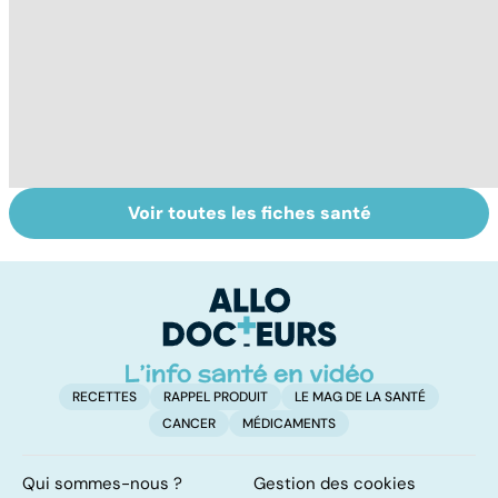
Voir toutes les fiches santé
Tout savoir sur
Inflammation des
Al
les infections
amygdales : que
m
pulmonaires
faire en cas
t
d'angine ?
p
RECETTES
RAPPEL PRODUIT
LE MAG DE LA SANTÉ
CANCER
MÉDICAMENTS
Qui sommes-nous ?
Gestion des cookies