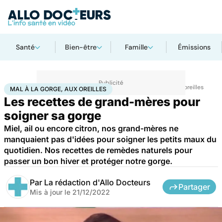
Santé
Bien-être
Famille
Émissions
Accueil
Santé
Maladies
Maladies infectieuses
Mal à la gorge, aux oreilles
MAL À LA GORGE, AUX OREILLES
Les recettes de grand-mères pour
soigner sa gorge
Miel, ail ou encore citron, nos grand-mères ne
manquaient pas d'idées pour soigner les petits maux du
quotidien. Nos recettes de remèdes naturels pour
passer un bon hiver et protéger notre gorge.
Par
La rédaction d'Allo Docteurs
Partager
Mis à jour le
21/12/2022