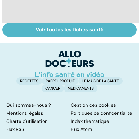
Voir toutes les fiches santé
Inflammation des
Remèdes
G
amygdales : que
naturels : les
p
faire en cas
trucs de grand-
ga
d'angine ?
mères
RECETTES
RAPPEL PRODUIT
LE MAG DE LA SANTÉ
CANCER
MÉDICAMENTS
Qui sommes-nous ?
Gestion des cookies
Mentions légales
Politiques de confidentialité
Charte d'utilisation
Index thématique
Flux RSS
Flux Atom