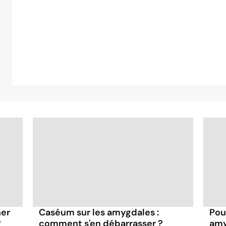
ner
Caséum sur les amygdales :
Pou
?
comment s'en débarrasser ?
amy