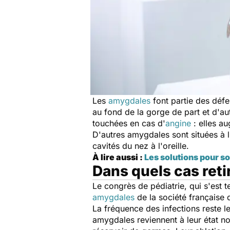
Les
amygdales
font partie des défe
au fond de la gorge de part et d'aut
touchées en cas d'
angine
: elles a
D'autres amygdales sont situées à l'
cavités du nez à l'oreille.
À lire aussi :
Les solutions pour s
Dans quels cas reti
Le congrès de pédiatrie, qui s'est t
amygdales
de la société française 
La fréquence des infections reste le 
a
mygdales
reviennent à leur état no