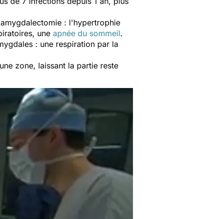
us de 7 infections depuis 1 an, plus
e amygdalectomie : l'hypertrophie
piratoires, une
apnée du sommeil
.
ygdales : une respiration par la
ne zone, laissant la partie reste