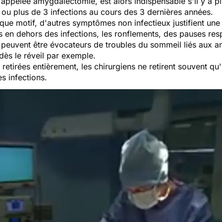
 appelée amygdalectomie, est alors indispensable s'il y a pl
, ou plus de 3 infections au cours des 3 dernières années.
nique motif, d'autres symptômes non infectieux justifient un
 en dehors des infections, les ronflements
, des pauses res
 peuvent être évocateurs de troubles du sommeil liés aux am
 dès le réveil par exemple.
etirées entièrement, les chirurgiens ne retirent souvent qu'u
es infections.