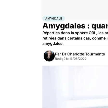
Accueil
Santé
Maladies
Maladies infectieuses
Amy
AMYGDALE
Amygdales : quand 
Réparties dans la sphère ORL, les a
retirées dans certains cas, comme le
amygdales.
Par
Dr Charlotte Tourmente
Rédigé le
13/06/2022