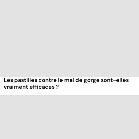
Remèdes
Otite : oreilles en
naturels : les
danger
trucs de grand-
mères
Les pastilles contre le mal de gorge sont-elles
vraiment efficaces ?