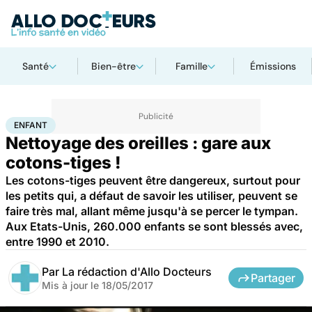
Santé
Bien-être
Famille
Émissions
Accueil
Santé
Bobos du quotidien
Enfant
ENFANT
Nettoyage des oreilles : gare aux
cotons-tiges !
Les cotons-tiges peuvent être dangereux, surtout pour
les petits qui, a défaut de savoir les utiliser, peuvent se
faire très mal, allant même jusqu'à se percer le tympan.
Aux Etats-Unis, 260.000 enfants se sont blessés avec,
entre 1990 et 2010.
Par
La rédaction d'Allo Docteurs
Partager
Mis à jour le
18/05/2017