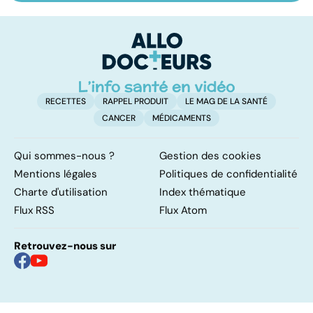
sur les
salivaires : les
l
papillomavirus
tumeurs de la
glande parotide
RECETTES
RAPPEL PRODUIT
LE MAG DE LA SANTÉ
CANCER
MÉDICAMENTS
Qui sommes-nous ?
Gestion des cookies
Mentions légales
Politiques de confidentialité
Charte d'utilisation
Index thématique
Flux RSS
Flux Atom
Retrouvez-nous sur