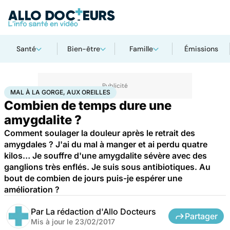
Santé
Bien-être
Famille
Émissions
Accueil
Santé
Bobos du quotidien
Mal à la gorge, aux oreilles
MAL À LA GORGE, AUX OREILLES
Combien de temps dure une
amygdalite ?
Comment soulager la douleur après le retrait des
amygdales ? J'ai du mal à manger et ai perdu quatre
kilos… Je souffre d'une amygdalite sévère avec des
ganglions très enflés. Je suis sous antibiotiques. Au
bout de combien de jours puis-je espérer une
amélioration ?
Par
La rédaction d'Allo Docteurs
Partager
Mis à jour le
23/02/2017