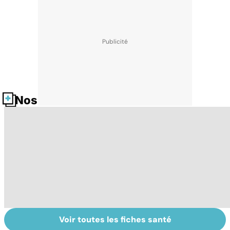
Nos fiches santé
Voir toutes les fiches santé
HPV : tout savoir
Glandes
P