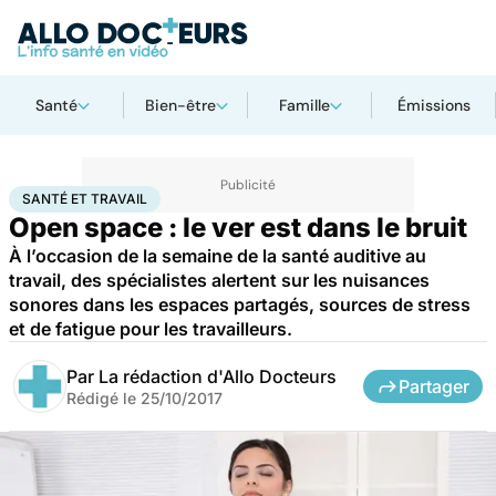
Santé
Bien-être
Famille
Émissions
Accueil
Santé
Bobos du quotidien
Santé et travail
SANTÉ ET TRAVAIL
Open space : le ver est dans le bruit
À l’occasion de la semaine de la santé auditive au
travail, des spécialistes alertent sur les nuisances
sonores dans les espaces partagés, sources de stress
et de fatigue pour les travailleurs.
Par
La rédaction d'Allo Docteurs
Partager
Rédigé le
25/10/2017