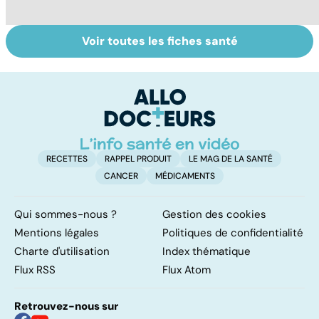
Voir toutes les fiches santé
Covid-19 : tout
Variole du singe :
A
savoir sur la
symptômes,
le
maladie
transmission et
d
traitements
s
RECETTES
RAPPEL PRODUIT
LE MAG DE LA SANTÉ
CANCER
MÉDICAMENTS
Qui sommes-nous ?
Gestion des cookies
Mentions légales
Politiques de confidentialité
Charte d'utilisation
Index thématique
Flux RSS
Flux Atom
Retrouvez-nous sur