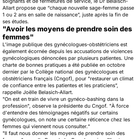
soignants et de fermetures de service, le Dr Belaisch-
Allart propose que “
chaque nouvelle sage-femme passe
1 ou 2 ans en salle de naissance
”, juste après la fin de
ses études.
"Avoir les moyens de prendre soin des
femmes"
L'image publique des gynécologues-obstétriciens est
également écornée depuis les accusations de violences
gynécologiques dénoncées par plusieurs patientes. Une
charte de bonnes pratiques a été publiée en octobre
dernier par le Collège national des gynécologues et
obstétriciens français (Cngof), pour "
restaurer un climat
de confiance entre les patientes et les praticiens
”,
rappelle Joëlle Belasich-Allart.
"
On est en train de vivre un gynéco-bashing dans la
profession
", observe la présidente du Cngof. "
À force
d'entendre des témoignages négatifs sur certains
gynécologues, on note une certaine réticence chez les
femmes qui viennent nous consulter.
"
"
Il faut nous donner les moyens de prendre soin des