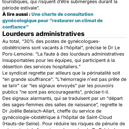
touristiques, qui risquent d’être submergées durant la
période estivale
”.
À lire aussi :
Une charte de consultation
gynécologique pour “restaurer un climat de
confiance”
Lourdeurs administratives
Au total, “
30% des postes de gynécologues-
obstétriciens sont vacants à l’hôpital
”, précise le Dr Le
Pors-Lemoine. “
La faute à des lourdeurs administratives
insupportables pour les équipes, qui participent à la
désertion des services hospitaliers.
”
Le syndicat regrette par ailleurs que la périnatalité soit
“
en grande souffrance
". "
L'hémorragie n'est pas prête de
se tarir
" car "
les signaux envoyés
" par les pouvoirs
publics "
ne sont pas encourageants
", précise-t-il.
Des signaux alarmants, qui se traduisent par un “
départ
des sages-femmes des salles de naissance
”, regrette le
Dr Joëlle Belaisch-Allart, cheffe du service de
gynécologie-obstétrique à l’hôpital de Saint-Cloud
(Hauts-de-Seine). Pour réduire les risques de pénurie de