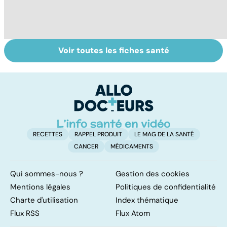
Voir toutes les fiches santé
Tout savoir sur le
Mélanome : le
P
cancer de la
plus redouté des
l
vessie
cancers de la
d
peau
RECETTES
RAPPEL PRODUIT
LE MAG DE LA SANTÉ
CANCER
MÉDICAMENTS
Qui sommes-nous ?
Gestion des cookies
Mentions légales
Politiques de confidentialité
Charte d'utilisation
Index thématique
Flux RSS
Flux Atom