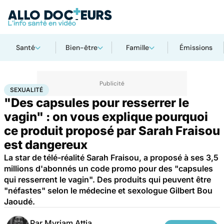
Santé
Bien-être
Famille
Émissions
Accueil
Bien-être
Sexo
Sexualité
SEXUALITÉ
"Des capsules pour resserrer le
vagin" : on vous explique pourquoi
ce produit proposé par Sarah Fraisou
est dangereux
La star de télé-réalité Sarah Fraisou, a proposé à ses 3,5
millions d'abonnés un code promo pour des "capsules
qui resserrent le vagin". Des produits qui peuvent être
"néfastes" selon le médecine et sexologue Gilbert Bou
Jaoudé.
Par
Myriam Attia