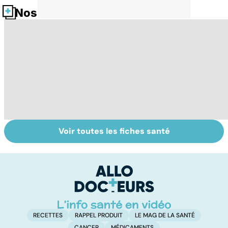
Nos fiches santé
Voir toutes les fiches santé
Femmes :
Violences
Bi
comment
sexuelles :
m
jouissez-vous ?
comment s'en
remettre ?
RECETTES
RAPPEL PRODUIT
LE MAG DE LA SANTÉ
CANCER
MÉDICAMENTS