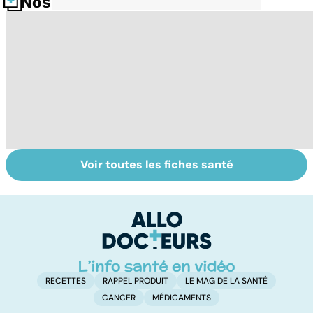
Nos fiches santé
Voir toutes les fiches santé
Vaginisme,
Violences
Bi
vulvodynie,
sexuelles :
m
vestibulite... Mais
comment s'en
de quoi s'agit-il ?
remettre ?
RECETTES
RAPPEL PRODUIT
LE MAG DE LA SANTÉ
CANCER
MÉDICAMENTS