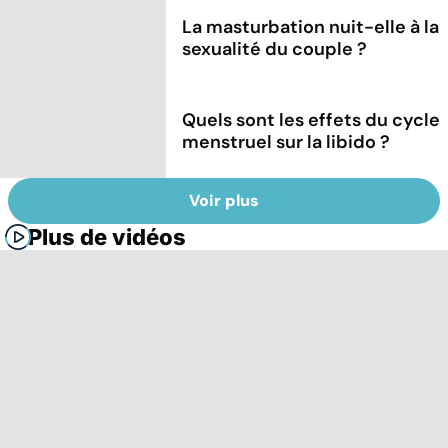
La masturbation nuit-elle à la
sexualité du couple ?
Quels sont les effets du cycle
menstruel sur la libido ?
Voir plus
Plus de vidéos