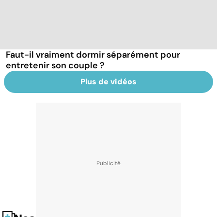
Faut-il vraiment dormir séparément pour
entretenir son couple ?
Plus de vidéos