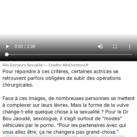
Allo Docteurs Sexualité
AlloDocteurs.fr
Pour répondre à ces critères, certaines actrices se
retrouvent parfois obligées de subir des opérations
chirurgicales.
Face à ces images, de nombreuses personnes se mettent
à complexer sur leurs lèvres. Mais la forme de la vulve
change-t-elle quelque chose à la sexualité ? Pour le Dr
Bou Jaoudé, sexologue, il s’agit surtout de “modes”
véhiculés par le porno. “Pour les partenaires avec qui
vous allez être, ça ne changera pas grand-chose.”