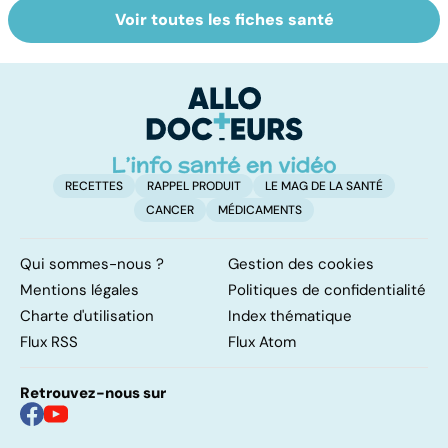
Voir toutes les fiches santé
Tout savoir sur
Inflammation des
Su
les infections
amygdales : que
le
pulmonaires
faire en cas
l'
d'angine ?
RECETTES
RAPPEL PRODUIT
LE MAG DE LA SANTÉ
CANCER
MÉDICAMENTS
Qui sommes-nous ?
Gestion des cookies
Mentions légales
Politiques de confidentialité
Charte d'utilisation
Index thématique
Flux RSS
Flux Atom
Retrouvez-nous sur