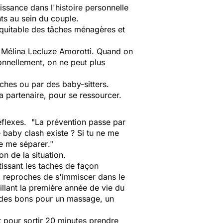
ssance dans l'histoire personnelle
nts au sein du couple.
s équitable des tâches ménagères et
e Mélina Lecluze Amorotti.
Quand on
ionnellement, on ne peut plus
oches ou par des baby-sitters.
a partenaire, pour se ressourcer.
éflexes. "
La prévention passe par
e baby clash existe ? Si tu ne me
 de me séparer
."
on de la situation.
rtissant les taches de façon
ux reproches de s'immiscer dans le
llant la première année de vie du
t des bons pour un massage, un
t pour sortir 20 minutes prendre