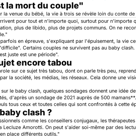
t la mort du couple"
ur la venue du bébé, la vie à trois se révèle loin du conte de
rrivent pour tout et n'importe quoi, surtout pour n'importe 
ation, plus de libido, plus de projets communs. On ne reconn
le
."
 parfois en épreuve, s'expliquant par l'épuisement, la vie c
ifficile". Certains couples ne survivent pas au baby clash. 
'est juste
est une période
".
ujet encore tabou
parole sur ce sujet très tabou, dont on parle très peu
, repren
par la société, les médias, les réseaux. Cela donne une vis
iels sur le baby clash, quelques sondages donnent une idée
rontés, d'après un sondage de 2021 auprès de 500 mamans**
s seuls tous ceux et toutes celles qui sont confrontés à c
baby clash ?
ofessionnels comme les conseillers conjugaux, les thérapeute
a Lecluze Amorotti.
On peut s'aider soi-même par des lectur
n place différents outils
."