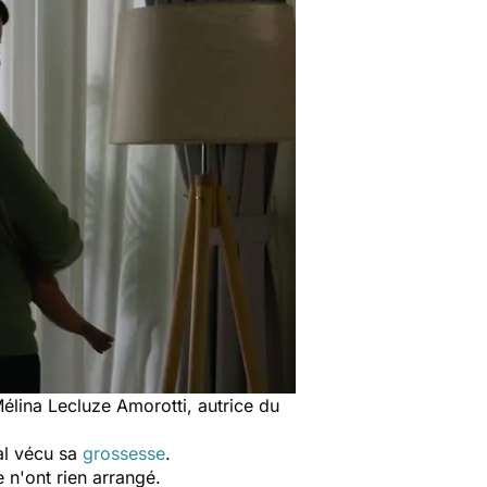
élina Lecluze Amorotti,
autrice du
mal vécu sa
grossesse
.
 n'ont rien arrangé.