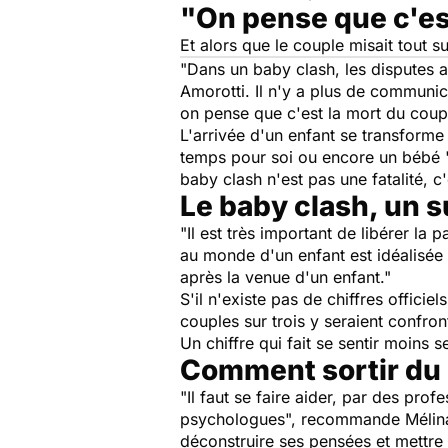
"On pense que c'es
Et alors que le couple misait tout s
"
Dans un baby clash, les disputes a
Amorotti.
Il n'y a plus de communic
on pense
q
ue c'est la mort du coup
L'arrivée d'un enfant se transforme
temps pour soi ou encore un bébé "d
baby clash n'est pas une fatalité, c
Le baby clash, un s
"
Il est très important de libérer la 
au monde d'un enfant est idéalisée 
après la venue d'un enfant
."
S'il n'existe pas de chiffres offic
couples sur trois y seraient conf
Un chiffre qui fait se sentir moin
Comment sortir du 
"
Il faut se faire aider, par des pr
psychologues
", recommande Mélin
déconstruire ses pensées et mettre e