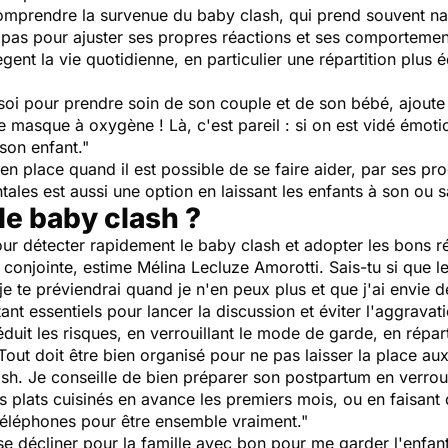
mprendre la survenue du baby clash, qui prend souvent nai
r pas pour ajuster ses propres réactions et ses comporteme
ègent la vie quotidienne, en particulier une répartition plu
e soi pour prendre soin de son couple et de son bébé
, ajout
le masque à oxygène ! Là, c'est pareil : si on est vidé émot
son enfant
."
en place quand il est possible de se faire aider, par ses pr
ales est aussi une option en laissant les enfants à son ou s
e baby clash ?
pour détecter rapidement le baby clash et adopter les bons r
a conjointe
, estime Mélina Lecluze Amorotti.
Sais-tu si que l
t je te préviendrai quand je n'en peux plus et que j'ai envie
ant essentiels pour lancer la discussion et éviter l'aggravati
réduit les risques, en verrouillant le mode de garde, en répa
Tout doit être bien organisé pour ne pas laisser la place a
ash
.
Je conseille de bien préparer son postpartum en verroui
 plats cuisinés en avance les premiers mois, ou en faisan
téléphones pour être ensemble vraiment
."
e décliner pour la famille avec bon pour me garder l'enfan