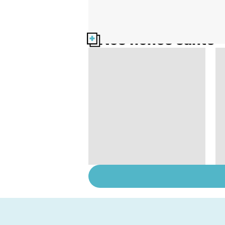
Nos fiches santé
Comment maîtriser
le bégaiement ?