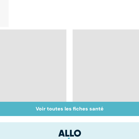
Voir toutes les fiches santé
Accident vasculaire
Gynéco : un suivi
cérébral : l'enfant
pour la vie
également touché