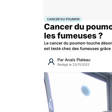
Accueil
Santé
Maladies
Cancer
Cancer du poumo
CANCER DU POUMON
Cancer du poumon
les fumeuses ?
Le cancer du poumon touche désorm
est testé chez des fumeuses grâce 
Par
Anaïs Plateau
Rédigé le
23/11/2022