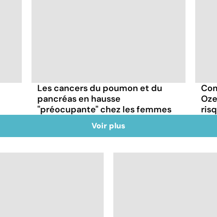
Les cancers du poumon et du
Com
pancréas en hausse
Oze
"préocupante" chez les femmes
ris
Voir plus