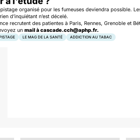
 à l'étude ?
dépistage organisé pour les fumeuses deviendra possible. Le
rien d’inquiétant n’est décelé.
nce recrutent des patientes à Paris, Rennes, Grenoble et Bé
nvoyez un
mail à cascade.cch@aphp.fr
.
PISTAGE
LE MAG DE LA SANTÉ
ADDICTION AU TABAC