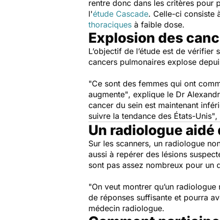
rentre donc dans les critères pour 
l'
étude Cascade
. Celle-ci consist
thoraciques
à faible dose.
Explosion des canc
L’objectif de l’étude est de vérifi
cancers pulmonaires explose depui
"Ce sont des femmes qui ont comme
augmente"
,
explique
le Dr Alexand
cancer du sein est maintenant infér
suivre la tendance des États-Unis"
,
Un radiologue aidé d
Sur les scanners, un radiologue non
aussi à repérer des lésions suspect
sont pas assez nombreux pour un d
"On veut montrer qu’un radiologue no
de réponses suffisante et pourra av
médecin radiologue.