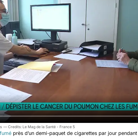
es
Le Mag de la Santé - France 5
fumé
près d’un demi-paquet de cigarettes par jour pendant