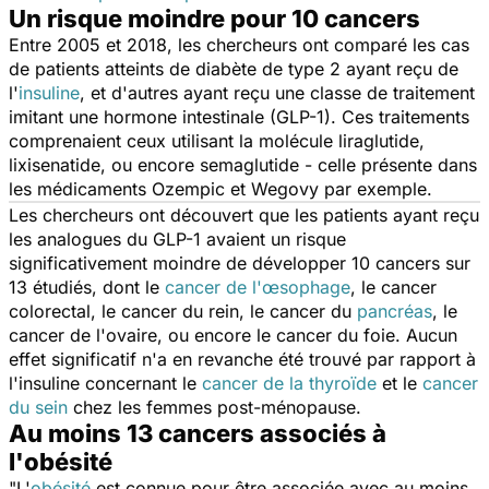
Un risque moindre pour 10 cancers
Entre 2005 et 2018, les chercheurs ont comparé les cas
de patients atteints de diabète de type 2 ayant reçu de
l'
insuline
, et d'autres ayant reçu une classe de traitement
imitant une hormone intestinale (GLP-1). Ces traitements
comprenaient ceux utilisant la molécule liraglutide,
lixisenatide, ou encore semaglutide - celle présente dans
les médicaments Ozempic et Wegovy par exemple.
Les chercheurs ont découvert que les patients ayant reçu
les analogues du GLP-1 avaient un risque
significativement moindre de développer 10 cancers sur
13 étudiés, dont le
cancer de l'œsophage
, le cancer
colorectal, le cancer du rein, le cancer du
pancréas
, le
cancer de l'ovaire, ou encore le cancer du foie. Aucun
effet significatif n'a en revanche été trouvé par rapport à
l'insuline concernant le
cancer de la thyroïde
et le
cancer
du sein
chez les femmes post-ménopause.
Au moins 13 cancers associés à
l'obésité
"L'
obésité
est connue pour être associée avec au moins