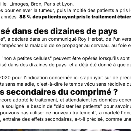
ille, Limoges, Bron, Paris et Lyon.
s pour enlever la tumeur, puis la moitié des patients a pris 
q années,
88 % des patients ayant pris le traitement étaie
isé dans des dizaines de pays
es
", a déclaré dans un communiqué Roy Herbst, de l'universi
'empêcher la maladie de se propager au cerveau, au foie e
"non à petites cellules" peuvent être opérés lorsqu'ils sont 
orisé dans des dizaines de pays, et a déjà été donné à quel
 2020 pour l'indication concernée ici s'appuyait sur de pr
nts sans maladie, c'est-à-dire le temps vécu sans récidive d
ets secondaires du comprimé ?
core adopté le traitement, et attendaient les données conce
 a souligné le besoin de "
dépister les patients
" pour savoir 
pouvons pas utiliser ce nouveau traitement
", a martelé l'o
r, entraîne des effets secondaires, a-t-il précisé, comme u