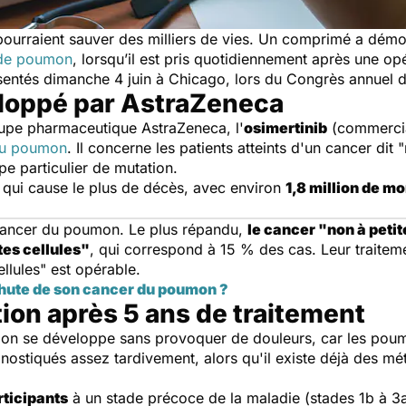
pourraient sauver des milliers de vies. Un comprimé a démon
 de poumon
, lorsqu’il est pris quotidiennement après une op
ésentés dimanche 4 juin à Chicago, lors du Congrès annuel 
eloppé par AstraZeneca
oupe pharmaceutique AstraZeneca, l'
osimertinib
(commercia
du poumon
. Il concerne les patients atteints d'un cancer dit 
e particulier de mutation.
qui cause le plus de décès, avec environ
1,8 million de mo
 cancer du poumon. Le plus répandu,
le cancer "non à petit
ites cellules"
, qui correspond à 15 % des cas. Leur traiteme
llules" est opérable.
chute de son cancer du poumon ?
ion après 5 ans de traitement
mon se développe sans provoquer de douleurs, car les poum
ostiqués assez tardivement, alors qu'il existe déjà des mé
ticipants
à un stade précoce de la maladie (stades 1b à 3a