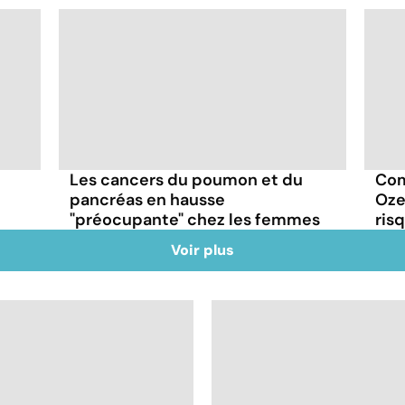
Les cancers du poumon et du
Com
pancréas en hausse
Oze
"préocupante" chez les femmes
ris
Voir plus