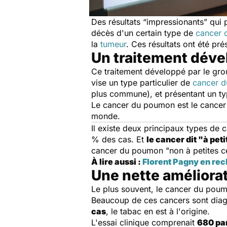
Des résultats “impressionants” qui 
décès d'un certain type de
cancer
la
tumeur
. Ces résultats ont été pr
Un traitement dév
Ce traitement développé par le gr
vise un type particulier de
cancer 
plus commune), et présentant un typ
Le cancer du poumon est le cancer 
monde.
Il existe deux principaux types de
% des cas. Et
le cancer dit "à pet
cancer du poumon "non à petites ce
À lire aussi :
Florent Pagny en re
Une nette améliorat
Le plus souvent, le cancer du pou
Beaucoup de ces cancers sont diagn
cas
, le tabac en est à l'origine.
L'essai clinique comprenait
680 par