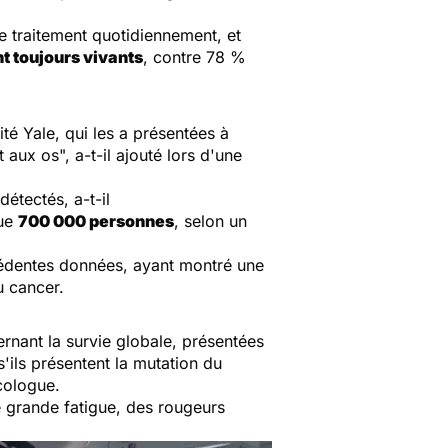
le traitement quotidiennement, et
nt toujours vivants
, contre 78 %
té Yale, qui les a présentées à
t aux os
", a-t-il ajouté lors d'une
détectés, a-t-il
que
700 000 personnes
, selon un
écédentes données, ayant montré une
u cancer.
rnant la survie globale, présentées
s'ils présentent la mutation du
ncologue.
ne grande fatigue, des rougeurs