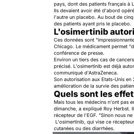
pays, dont des patients français à L
Ils devaient avoir été d'abord opéré
l'autre un placebo. Au bout de cin
des patients ayant pris le placebo.
L'osimertinib autor
Ces données sont "
impressionnant
Chicago. Le médicament permet "
d
conférence de presse.
Environ un tiers des cas de cancers 
précisé.
L'osimertinib est déjà aut
communiqué d'AstraZeneca.
Son autorisation aux Etats-Unis en
amélioration de la survie des patie
Quels sont les eff
Mais tous les médecins n'ont pas en
dimanche, a expliqué Roy Herbst. Il
récepteur de l'EGF. "
Sinon nous ne 
L'osimertinib, qui vise ce récepteu
cutanées ou des diarrhées.