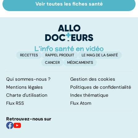
Voir toutes les fiches santé
La tuberculose
Cancer du
D
pulmonaire
poumon : le
ho
progrès des
c'
traitements
su
RECETTES
RAPPEL PRODUIT
LE MAG DE LA SANTÉ
CANCER
MÉDICAMENTS
Qui sommes-nous ?
Gestion des cookies
Mentions légales
Politiques de confidentialité
Charte d'utilisation
Index thématique
Flux RSS
Flux Atom
Retrouvez-nous sur