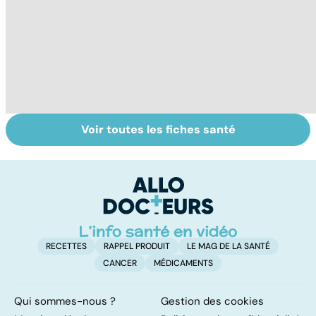
Voir toutes les fiches santé
HPV : tout savoir
Tout savoir sur le
M
sur les
cancer de la
p
papillomavirus
vessie
c
p
RECETTES
RAPPEL PRODUIT
LE MAG DE LA SANTÉ
CANCER
MÉDICAMENTS
Qui sommes-nous ?
Gestion des cookies