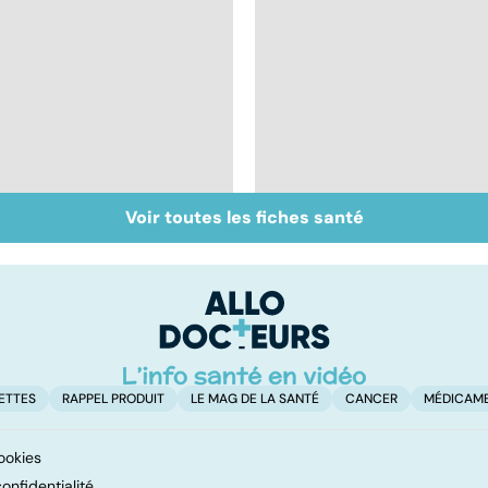
Voir toutes les fiches santé
Prurit,
Tout savoir sur le
démangeaisons : au
cerveau
secours, j'ai la peau
qui gratte !
ETTES
RAPPEL PRODUIT
LE MAG DE LA SANTÉ
CANCER
MÉDICAM
ookies
onfidentialité