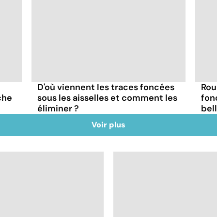
D'où viennent les traces foncées
Rou
che
sous les aisselles et comment les
fon
éliminer ?
bel
Voir plus