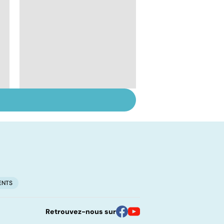
Staphylocoque doré :
une bactérie sous
surveillance
ENTS
Retrouvez-nous sur