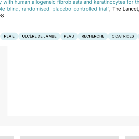
y with human allogeneic fibroblasts and keratinocytes for t
ble-blind, randomised, placebo-controlled trial"
, The Lancet
-8
PLAIE
ULCÈRE DE JAMBE
PEAU
RECHERCHE
CICATRICES