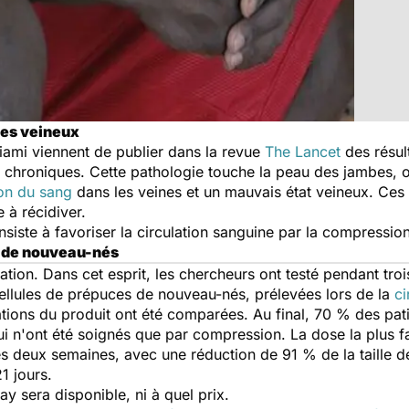
ères veineux
iami viennent de publier dans la revue
The Lancet
des résul
x chroniques. Cette pathologie touche la peau des jambes, 
ion du sang
dans les veines et un mauvais état veineux. Ces p
 à récidiver.
nsiste à favoriser la circulation sanguine par la compress
s de nouveau-nés
isation. Dans cet esprit, les chercheurs ont testé pendant tro
cellules de prépuces de nouveau-nés, prélevées lors de la
ci
tions du produit ont été comparées. Au final, 70 % des pati
i n'ont été soignés que par compression. La dose la plus fai
es deux semaines, avec une réduction de 91 % de la taille d
1 jours.
y sera disponible, ni à quel prix.