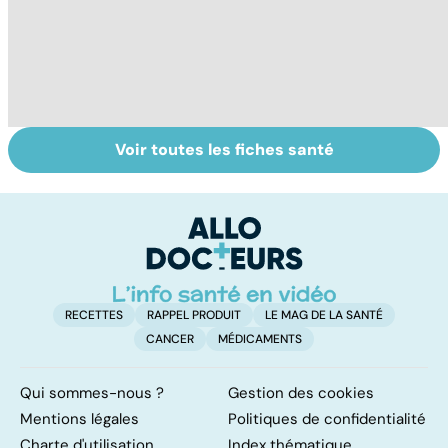
Voir toutes les fiches santé
HPV : tout savoir
Tout savoir sur le
S
sur les
cerveau
do
papillomavirus
b
su
RECETTES
RAPPEL PRODUIT
LE MAG DE LA SANTÉ
CANCER
MÉDICAMENTS
Qui sommes-nous ?
Gestion des cookies
Mentions légales
Politiques de confidentialité
Charte d'utilisation
Index thématique