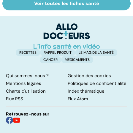
Voir toutes les fiches santé
Le magnésium,
Intestin irritable :
Al
un oligo-élément
le régime
pé
vital
FODMAP, une
solution ?
RECETTES
RAPPEL PRODUIT
LE MAG DE LA SANTÉ
CANCER
MÉDICAMENTS
Qui sommes-nous ?
Gestion des cookies
Mentions légales
Politiques de confidentialité
Charte d'utilisation
Index thématique
Flux RSS
Flux Atom
Retrouvez-nous sur