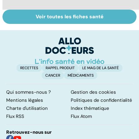
Voir toutes les fiches santé
Tout savoir sur le
Staphylocoque
Fa
cerveau
doré : une
do
bactérie sous
fa
surveillance
RECETTES
RAPPEL PRODUIT
LE MAG DE LA SANTÉ
CANCER
MÉDICAMENTS
Qui sommes-nous ?
Gestion des cookies
Mentions légales
Politiques de confidentialité
Charte d'utilisation
Index thématique
Flux RSS
Flux Atom
Retrouvez-nous sur