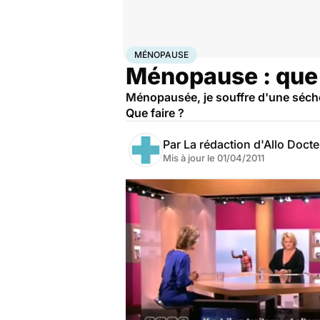
Accueil
Bien-être
Sexo
Ménopause
MÉNOPAUSE
Ménopause : que f
Ménopausée, je souffre d'une sécher
Que faire ?
Par
La rédaction d'Allo Doct
Mis à jour le
01/04/2011