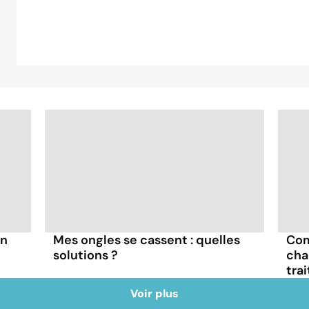
un
Mes ongles se cassent : quelles
Com
solutions ?
cha
tra
Voir plus