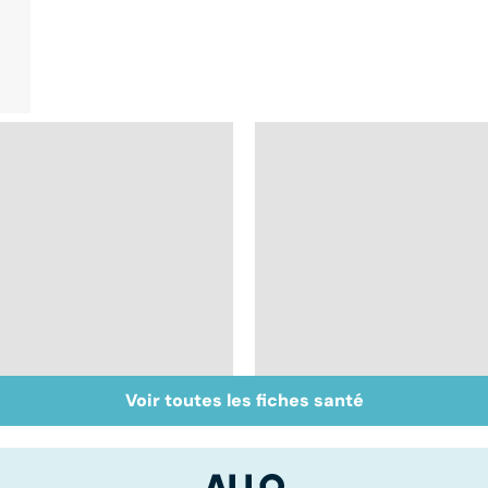
Voir toutes les fiches santé
Bien vivre la
Gynéco : un suivi
ménopause
pour la vie