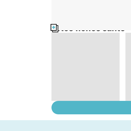
Nos fiches santé
HPV : tout savoir sur
les papillomavirus