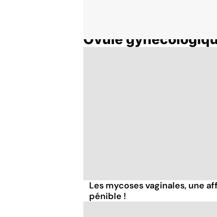
Ovule gynécologiq
Accueil
Thématiques
Les mycoses vaginales, une af
pénible !