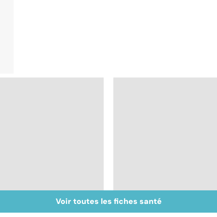
Voir toutes les fiches santé
Femmes : comment
Bien vivre la
jouissez-vous ?
ménopause