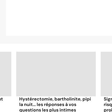
ut
Hystérectomie, bartholinite, pipi
Sig
la nuit... les réponses à vos
risq
questions les plus intimes
pro