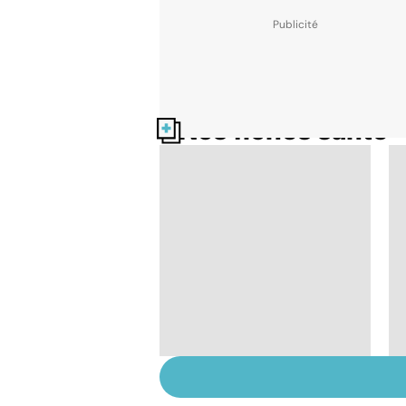
Nos fiches santé
HPV : tout savoir sur
les papillomavirus