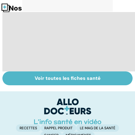
Nos fiches santé
Voir toutes les fiches santé
Le TDAH, un
Accident
Tr
trouble de
vasculaire
dé
l'attention avec
cérébral : l'enfant
p
ou sans
également
hyperactivité
touché
RECETTES
RAPPEL PRODUIT
LE MAG DE LA SANTÉ