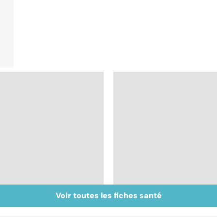
Voir toutes les fiches santé
Exostose osseuse :
Mélanome : le plus
des bosses sous la
redouté des cancers