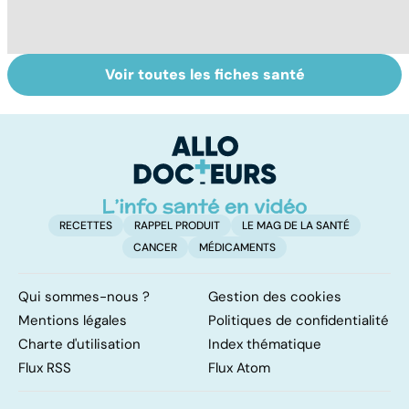
Voir toutes les fiches santé
Tout savoir sur le
Prurit,
R
vitiligo
démangeaisons :
l
au secours, j'ai la
la
peau qui gratte !
RECETTES
RAPPEL PRODUIT
LE MAG DE LA SANTÉ
CANCER
MÉDICAMENTS
Qui sommes-nous ?
Gestion des cookies
Mentions légales
Politiques de confidentialité
Charte d'utilisation
Index thématique
Flux RSS
Flux Atom