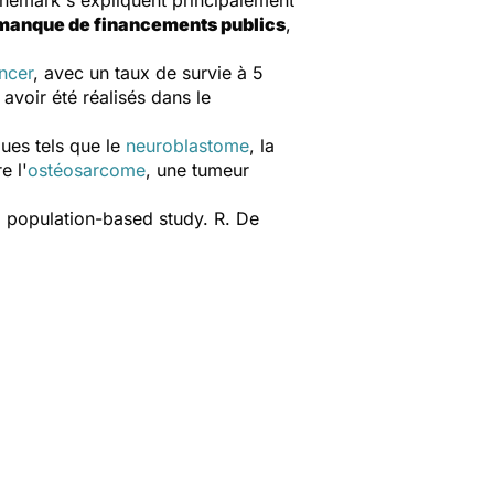
nemark s'expliquent principalement
manque de financements publics
,
ancer
, avec un taux de survie à 5
avoir été réalisés dans le
ues tels que le
neuroblastome
, la
e l'
ostéosarcome
, une tumeur
 population-based study.
R. De