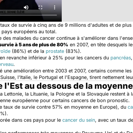
aux de survie à cinq ans de 9 millions d'adultes et de plus
 pays européens au total.
e des malades du cancer continue à s'améliorer dans l'ense
survie à 5 ans de plus de 80%
en 2007, en tête desquels l
roïde
(86%) et de la
prostate
(83%).
e en revanche inférieur à 25% pour les cancers du
pancréas
erveau
.
é une amélioration entre 2003 et 2007, certains comme les p
 Suisse, l'Italie, le Portugal et l'Espagne, tirent nettement le
e l'Est au dessous de la moyenne
la Lettonie, la Lituanie, la Pologne et la Slovaquie restent à 
enne européenne pour certains cancers de bon pronostic.
 taux de survie contre 57% en moyenne en Europe), du
ca
9%).
liorée dans ces pays pour le
cancer du sein
, avec un taux d