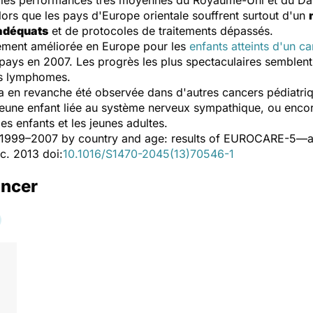
ue les performances très moyennes du Royaume-Uni et du Da
alors que les pays d'Europe orientale souffrent surtout d'un
adéquats
et de protocoles de traitements dépassés.
lement améliorée en Europe pour les
enfants atteints d'un c
ays en 2007. Les progrès les plus spectaculaires semblent 
ns lymphomes.
'a en revanche été observée dans d'autres cancers pédiatriq
jeune enfant liée au système nerveux sympathique, ou encor
es enfants et les jeunes adultes.
e 1999–2007 by country and age: results of EUROCARE-5—a
c. 2013 doi:
10.1016/S1470-2045(13)70546-1
ancer