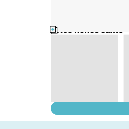
Nos fiches santé
HPV : tout savoir sur
les papillomavirus