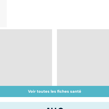
Voir toutes les fiches santé
Faire du sport à
Don de gamètes : le
domicile, c'est facile !
pour et le contre
d'une levée de