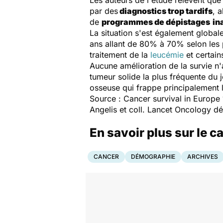
Les auteurs de l'étude relèvent q
par des
diagnostics trop tardifs
, 
de
programmes de dépistages
in
La situation s'est également globa
ans allant de 80% à 70% selon les p
traitement de la
leucémie
et certai
Aucune amélioration de la survie n
tumeur solide la plus fréquente du 
osseuse qui frappe principalement l
Source :
Cancer survival in Europ
Angelis
et coll.
Lancet Oncology
dé
En savoir plus sur le c
CANCER
DÉMOGRAPHIE
ARCHIVES