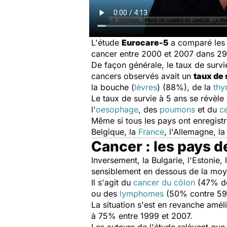
L'étude
Eurocare-5
a comparé les t
cancer entre 2000 et 2007 dans 29
De façon générale, le taux de survi
cancers observés avait un
taux de 
la bouche (
lèvres
) (88%), de la
thy
Le taux de survie à 5 ans se révèl
l'
oesophage
, des
poumons
et du
c
Même si tous les pays ont enregistr
Belgique, la
France
, l'Allemagne, la
Cancer : les pays d
Inversement, la Bulgarie, l'Estonie, 
sensiblement en dessous de la moy
Il s'agit du
cancer du côlon
(47% de
ou des
lymphomes
(50% contre 5
La situation s'est en revanche amé
à 75% entre 1999 et 2007.