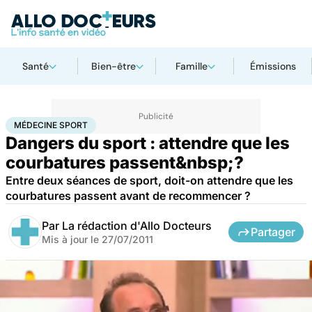
Santé
Bien-être
Famille
Émissions
Accueil
Bien-être
Sport santé
Médecine sport
MÉDECINE SPORT
Dangers du sport : attendre que les
courbatures passent&nbsp;?
Entre deux séances de sport, doit-on attendre que les
courbatures passent avant de recommencer ?
Par
La rédaction d'Allo Docteurs
Partager
Mis à jour le
27/07/2011