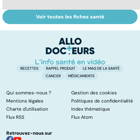
Voir toutes les fiches santé
Comment tenir
Muscler ses
C
ses bonnes
abdos pour
d
résolutions
retrouver un
él
ventre plat
q
fa
RECETTES
RAPPEL PRODUIT
LE MAG DE LA SANTÉ
CANCER
MÉDICAMENTS
Qui sommes-nous ?
Gestion des cookies
Mentions légales
Politiques de confidentialité
Charte d'utilisation
Index thématique
Flux RSS
Flux Atom
Retrouvez-nous sur