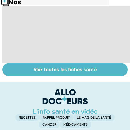
Nos fiches santé
Voir toutes les fiches santé
Tout savoir sur
Tout savoir sur le
M
les infections
cancer de la
p
pulmonaires
vessie
c
p
RECETTES
RAPPEL PRODUIT
LE MAG DE LA SANTÉ
CANCER
MÉDICAMENTS