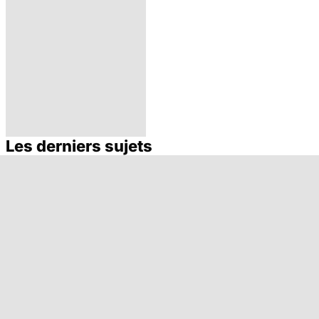
Les derniers sujets
Rupture
d'anévrisme : un
accident
imprévisible