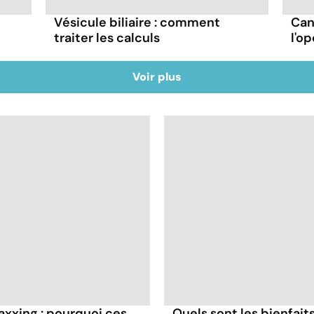
Vésicule biliaire : comment
Can
traiter les calculs
l'o
Voir plus
axxing : pourquoi ces
Quels sont les bienfaits