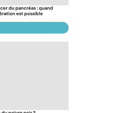
cer du pancréas : quand
pération est possible
 du poivre noir ?