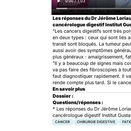
Les réponses du Dr Jérôme Loriau,
cancérologue digestif Institut Gus
"Les cancers digestifs sont très p
en deux types : ceux qui sont liés 
transit sont bloqués. La tumeur peut
aussi avoir des symptômes généraux
plus généraux : amaigrissement, fat
"Il y a beaucoup de signes mais com
va pas faire des fibroscopies à tout 
faut diagnostiquer rapidement. Il v
rende compte plus tard. Si le cancer
En savoir plus
Dossier :
Questions/réponses :
* Les réponses du Dr Jérôme Loriau,
cancérologue digestif Institut Gusta
CANCER
CHIRURGIE DIGESTIVE
FATI