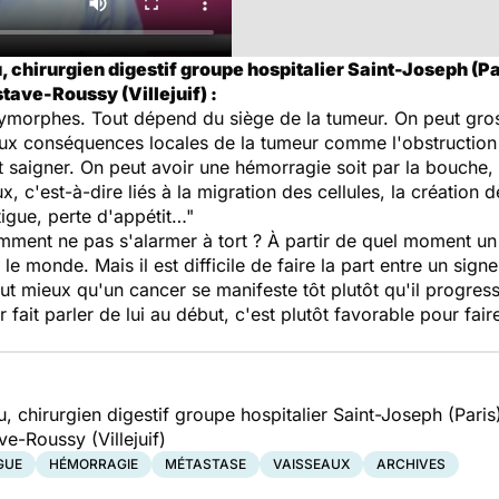
 chirurgien digestif groupe hospitalier Saint-Joseph (Pa
tave-Roussy (Villejuif) :
olymorphes. Tout dépend du siège de la tumeur. On peut gr
aux conséquences locales de la tumeur comme l'obstruction d
 saigner. On peut avoir une hémorragie soit par la bouche, so
, c'est-à-dire liés à la migration des cellules, la créatio
igue, perte d'appétit…"
ment ne pas s'alarmer à tort ? À partir de quel moment un s
le monde. Mais il est difficile de faire la part entre un sign
aut mieux qu'un cancer se manifeste tôt plutôt qu'il progre
 fait parler de lui au début, c'est plutôt favorable pour fair
 chirurgien digestif groupe hospitalier Saint-Joseph (Paris
ve-Roussy (Villejuif)
GUE
HÉMORRAGIE
MÉTASTASE
VAISSEAUX
ARCHIVES