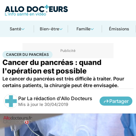
Santé
Bien-être
Famille
Émissions
Accueil
Santé
Maladies
Cancer
Cancer du pancréas
CANCER DU PANCRÉAS
Cancer du pancréas : quand
l'opération est possible
Le cancer du pancréas est très difficile à traiter. Pour
certains patients, la chirurgie peut être envisagée.
Par
La rédaction d'Allo Docteurs
Partager
Mis à jour le
30/04/2019