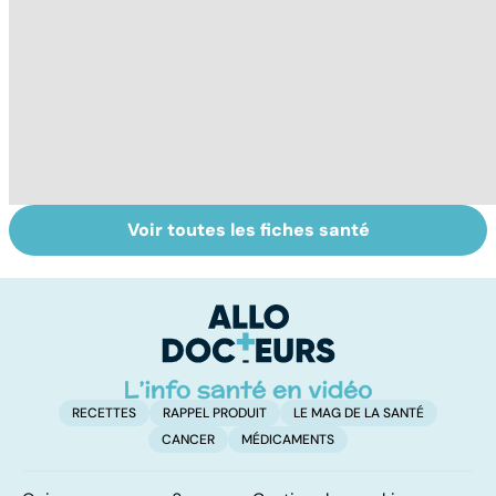
Voir toutes les fiches santé
La vésicule
La stomie : un
D
biliaire et ses
court-circuit
pr
calculs
dans la digestion
c
RECETTES
RAPPEL PRODUIT
LE MAG DE LA SANTÉ
CANCER
MÉDICAMENTS