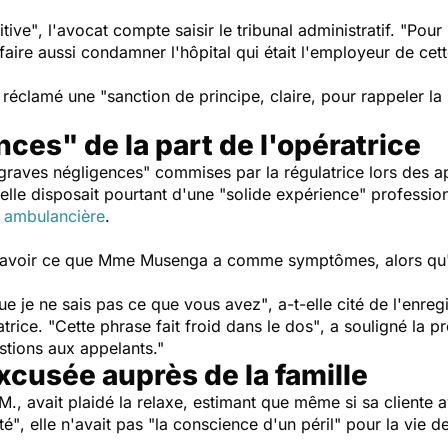
itive"
, l'avocat compte saisir le tribunal administratif.
"Pour 
ire aussi condamner l'hôpital qui était l'employeur de cett
t réclamé une
"sanction de principe, claire, pour rappeler la
ces" de la part de l'opératrice
graves négligences"
commises par la régulatrice lors des 
lle disposait pourtant d'une
"solide expérience"
profession
é
ambulancière
.
avoir ce que Mme Musenga a comme symptômes, alors qu'ell
ue je ne sais pas ce que vous avez"
, a-t-elle cité de l'enr
atrice.
"Cette phrase fait froid dans le dos"
, a souligné la p
stions aux appelants."
excusée auprès de la famille
, avait plaidé la relaxe, estimant que même si sa cliente 
té"
, elle n'avait pas
"la conscience d'un péril"
pour la vie de