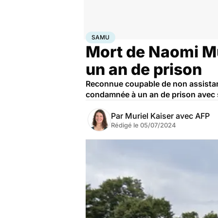
Accueil
Santé
Société
Justice
SAMU
SAMU
Mort de Naomi M
un an de prison
Reconnue coupable de non assistan
condamnée à un an de prison avec 
Par
Muriel Kaiser avec AFP
Rédigé le
05/07/2024