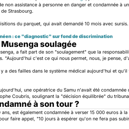
 de non assistance à personne en danger et condamnée à un 
el de Strasbourg.
uisitions du parquet, qui avait demandé 10 mois avec sursis.
en : ce "diagnostic" sur fond de discrimination
i Musenga soulagée
senga, a fait part de son
"soulagement"
que la responsabili
es.
"Aujourd'hui c'est ce qui nous permet, nous, je pense, d
y a des failles dans le système médical aujourd'hui et qu'il f
aujourd'hui, une opératrice du Samu n'avait été condamnée d
tophe Coubris, soulignant la
"décision équilibrée"
du tribuna
ondamné à son tour ?
0 ans, est également condamnée à verser 15 000 euros à la
pour faire appel,
"10 jours à espérer qu'on ne fera pas subi