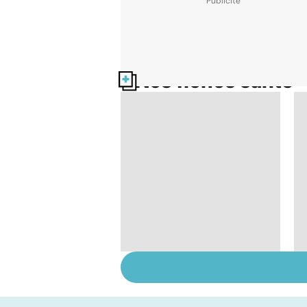
Nos fiches santé
HPV : tout savoir sur
les papillomavirus