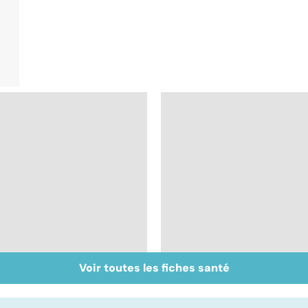
Voir toutes les fiches santé
Comprendre les
Maladies rares : la
myopathies
maladie dans les
gènes