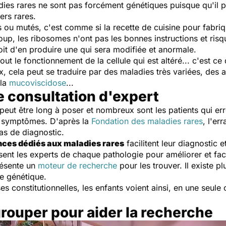
dies rares ne sont pas forcément génétiques puisque qu'il p
ers rares.
 ou mutés, c'est comme si la recette de cuisine pour fabriq
oup, les ribosomes n'ont pas les bonnes instructions et risq
soit d'en produire une qui sera modifiée et anormale.
tout le fonctionnement de la cellule qui est altéré... c'est 
x, cela peut se traduire par des maladies très variées, des
 la
mucoviscidose
...
e consultation d'expert
peut être long à poser et nombreux sont les patients qui erre
s symptômes. D'après la
Fondation des maladies rares
, l'er
as de diagnostic.
nces dédiés aux maladies rares
facilitent leur diagnostic 
ent les experts de chaque pathologie pour améliorer et facil
résente un
moteur de recherche
pour les trouver. Il existe p
ie génétique.
 constitutionnelles, les enfants voient ainsi, en une seule c
grouper pour aider la recherche