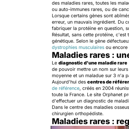
des maladies rares, toutes les mala
ou auto-immunes rares, ou de canc
Lorsque certains gènes sont abîmés
erreur, un mauvais ingrédient. Du c
fabriquer la protéine en question, 
Résultat, sans cette protéine, c'est 
génétique. Selon le gène défectueu
dystrophies musculaires
ou encore
Maladies rares : un
Le
diagnostic d'une maladie rare
de pouvoir mettre un nom sur leur
moyenne et un maladue sur 3 n'a p
Aujourd'hui des
centres de référe
de référence
, créés en 2004 réuniss
toute la France. Le site Orphanet p
d'effectuer un diagnostic de malad
Dans le centre des maladies osseuses
chirurgien orthopédiste.
Maladies rares : re