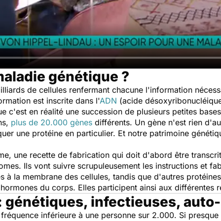
aladie génétique ?
illiards de cellules renfermant chacune l'information néces
rmation est inscrite dans l'
ADN
(acide désoxyribonucléique
e c'est en réalité une succession de plusieurs petites bases
ns,
plus de 20.000 gènes
différents. Un gène n'est rien d'a
quer une protéine en particulier. Et notre patrimoine généti
e, une recette de fabrication qui doit d'abord être transc
bosomes. Ils vont suivre scrupuleusement les instructions et f
es à la membrane des cellules, tandis que d'autres protéine
ormones du corps. Elles participent ainsi aux différentes 
: génétiques, infectieuses, aut
 fréquence inférieure à une personne sur 2.000. Si presque