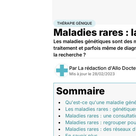
Accueil
Santé
Maladies
Maladies rares
Thérapie g
THÉRAPIE GÉNIQUE
Maladies rares : 
Les maladies génétiques sont des 
traitement et parfois même de diagn
la recherche ?
Par
La rédaction d'Allo Doct
Mis à jour le
28/02/2023
Sommaire
Qu'est-ce qu'une maladie géné
Les maladies rares : génétique
Maladies rares : une consultat
Maladies rares : regrouper pou
Maladies rares : des réseaux d'
En savoir plus